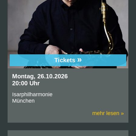
»
Tickets
Montag, 26.10.2026
20:00 Uhr
Isarphilharmonie
München
mehr lesen »