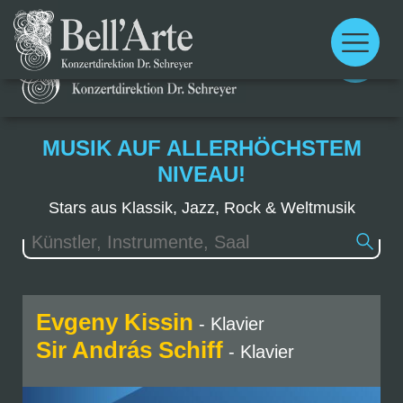
Main
menu
Main
menu
MUSIK AUF ALLERHÖCHSTEM
NIVEAU!
Stars aus Klassik, Jazz, Rock & Weltmusik
Evgeny Kissin
- Klavier
Sir András Schiff
- Klavier