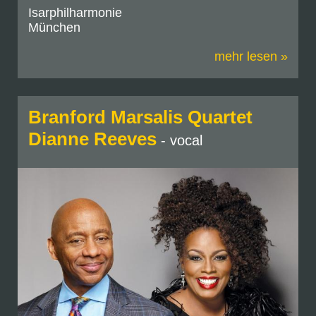
Isarphilharmonie
München
mehr lesen »
Branford Marsalis Quartet
Dianne Reeves
- vocal