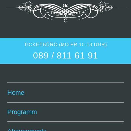
TICKETBÜRO (MO-FR 10-13 UHR)
089 / 811 61 91
Home
Programm