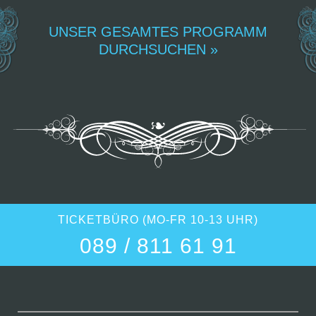
UNSER GESAMTES PROGRAMM
DURCHSUCHEN »
TICKETBÜRO (MO-FR 10-13 UHR)
089 / 811 61 91