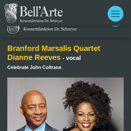
Main
menu
Main
menu
Branford Marsalis Quartet
Dianne Reeves
- vocal
Celebrate John Coltrane