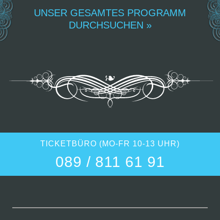
UNSER GESAMTES PROGRAMM
DURCHSUCHEN »
TICKETBÜRO (MO-FR 10-13 UHR)
089 / 811 61 91